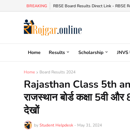
BREAKING
RBSE Board Results Direct Link - RBSE Results
Home
Results
Scholarship
JNVS 
Home
Board Results 2024
Rajasthan Class 5th a
राजस्थान बोर्ड कक्षा 5वी और 8
देखों
by
Student Helpdesk
-
May 31, 2024