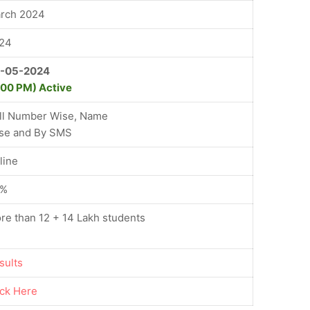
rch 2024
24
-05-2024
:00 PM) Active
ll Number Wise, Name
se and By SMS
line
5%
re than 12 + 14 Lakh students
sult
s
ick Here