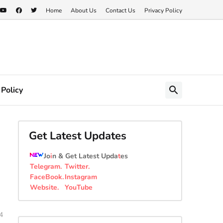
Home
About Us
Contact Us
Privacy Policy
 Policy
Get Latest Updates
Jo
i
n & Get Latest Upda
t
es
Telegram
.
Twitter
.
FaceBook
.
Instagram
Website
.
YouTube
4