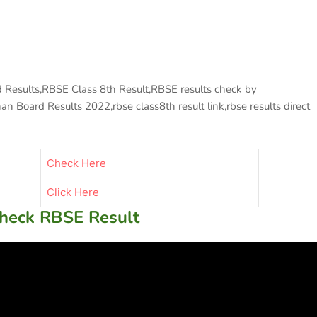
Results,RBSE Class 8th Result,RBSE results check by
 Board Results 2022,rbse class8th result link,rbse results direct
Check Here
Click Here
heck RBSE Result