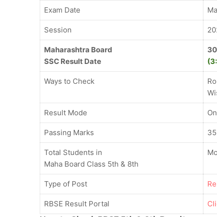
Exam Date
Ma
Session
20
Maharashtra Board
30
SSC Result Date
(3
Ways to Check
Ro
Wi
Result Mode
On
Passing Marks
3
Total Students in
Mo
Maha Board Class 5th & 8th
Type of Post
Re
RBSE Result Portal
Cl