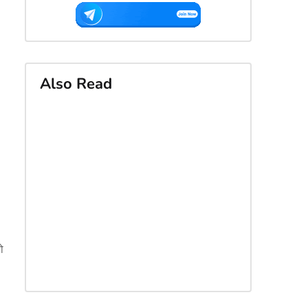
Also Read
ो