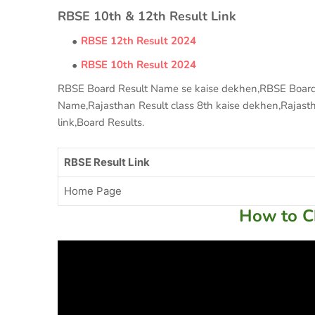
RBSE 10th & 12th Result Link
RBSE 12th Result 2024
RBSE 10th Result 2024
RBSE Board Result Name se kaise dekhen,RBSE Board 
Name,Rajasthan Result class 8th kaise dekhen,Rajasthan
link,Board Results.
RBSE Result Link
Home Page
How to C